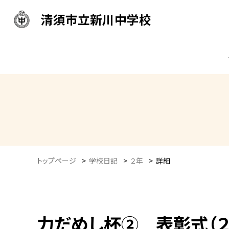
清須市立新川中学校
トップページ
>
学校日記
>
２年
>
詳細
力だめし杯② 表彰式（２