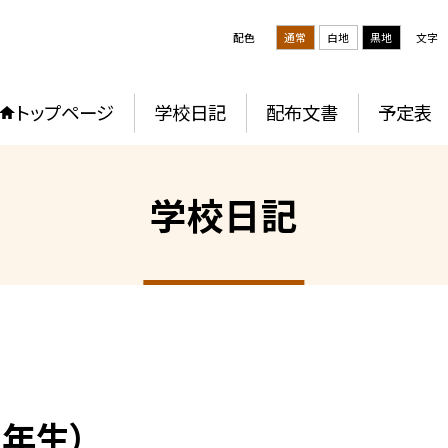
配色
通常
白地
黒地
文字
トップページ
学校日記
配布文書
予定表
学校日記
年生）