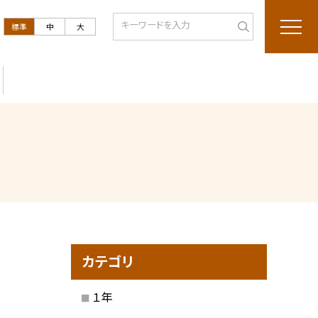
標準
中
大
カテゴリ
１年