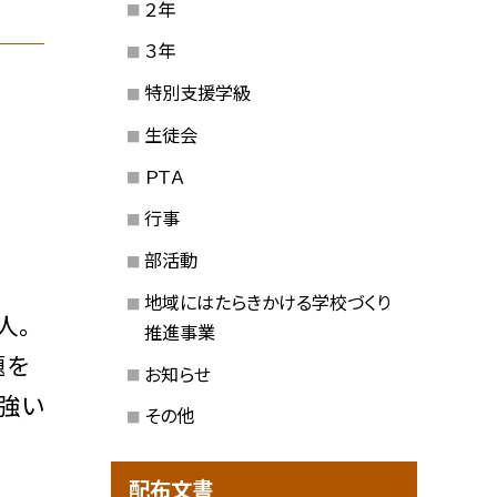
２年
３年
特別支援学級
生徒会
ＰＴＡ
行事
部活動
地域にはたらきかける学校づくり
人。
推進事業
題を
お知らせ
の強い
その他
配布文書