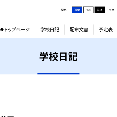
配色
通常
白地
黒地
文字
トップページ
学校日記
配布文書
予定表
学校日記