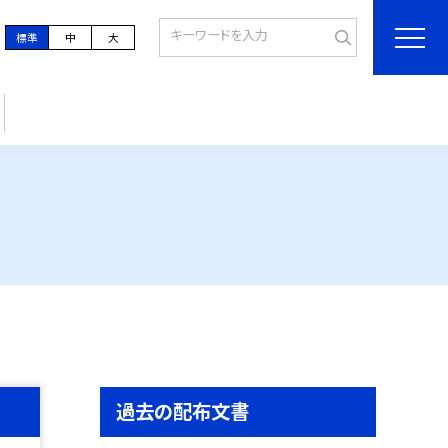
標準
中
大
過去の配布文書