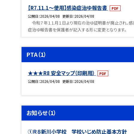
【R7.11.1～使用】感染症治ゆ報告書
PDF
公開日
2026/04/08
更新日
2026/04/08
令和７年１１月１日より現在の治ゆ証明書が廃止され、感
症治ゆ報告書を保護者が記入する形に変更となります。
PTA（1）
★★★R8 安全マップ（印刷用）
PDF
公開日
2026/04/08
更新日
2026/04/08
お知らせ（1）
①Ｒ８新川小学校 学校いじめ防止基本方針