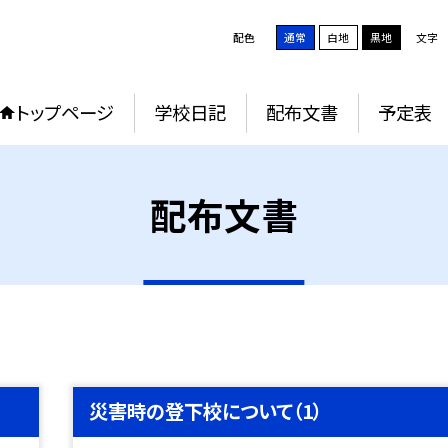
配色
通常
白地
黒地
文字
トップページ
学校日記
配布文書
予定表
配布文書
災害時の登下校について（1）