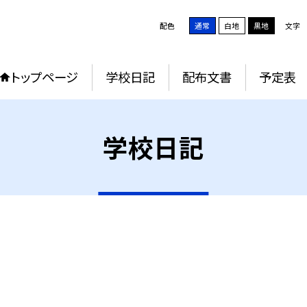
配色
通常
白地
黒地
文字
トップページ
学校日記
配布文書
予定表
学校日記