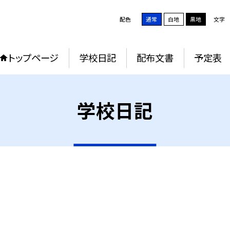
配色
通常
白地
黒地
文字
トップページ
学校日記
配布文書
予定表
学校日記