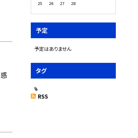
25
26
27
28
予定
予定はありません
タグ
迷惑
RSS