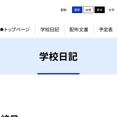
配色
通常
白地
黒地
文字
トップページ
学校日記
配布文書
予定表
学校日記