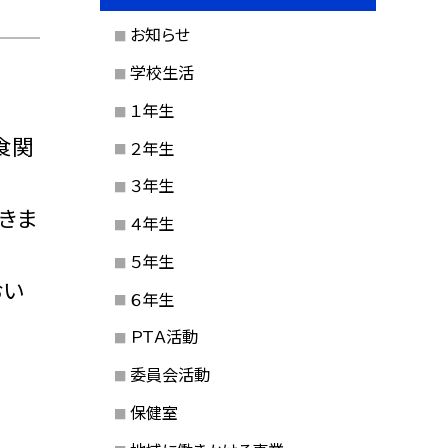
お知らせ
学校生活
１年生
食関
２年生
３年生
きま
４年生
５年生
おい
６年生
ＰＴＡ活動
委員会活動
保健室