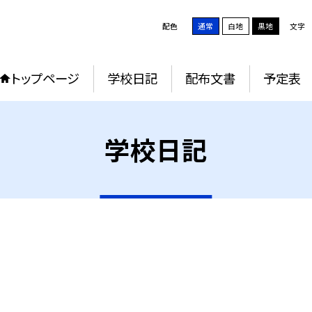
配色
通常
白地
黒地
文字
トップページ
学校日記
配布文書
予定表
学校日記