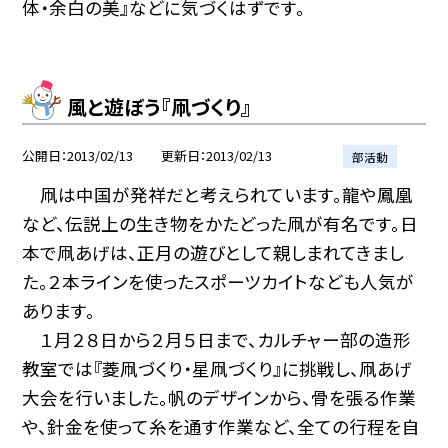
体・余白の美』などに気づくはずです。
風と遊ぼう『凧づくり』
公開日
2013/02/13
更新日
2013/02/13
部活動
凧は中国が発祥だと考えられています。龍や鳳凰
など、伝説上の生き物をかたどった凧が有名です。日
本で凧あげは、正月の遊びとして親しまれてきまし
た。２本ラインを使ったスポーツカイトなども人気が
あります。
１月２８日から２月５日まで、カルチャー部の造形
教室では『菱凧づくり・星凧づくり』に挑戦し、凧あげ
大会を行いました。帆のデザインから、骨を張る作業
や、針金を使って糸を通す作業など、全ての行程を自